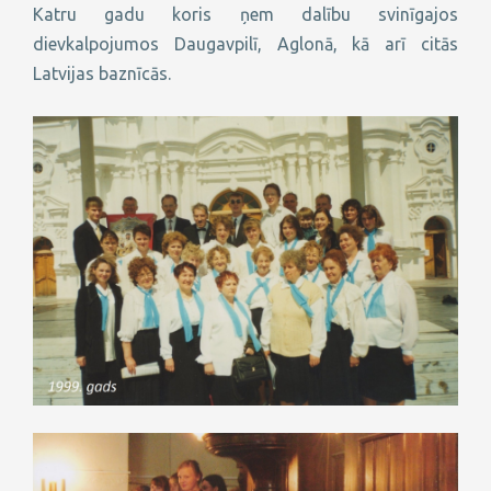
Katru gadu koris ņem dalību svinīgajos
dievkalpojumos Daugavpilī, Aglonā, kā arī citās
Latvijas baznīcās.