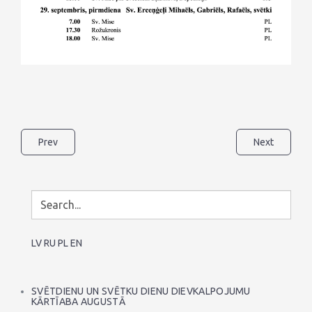
Prev
Next
LV
RU
PL
EN
SVĒTDIENU UN SVĒTKU DIENU DIEVKALPOJUMU
KĀRTĪABA AUGUSTĀ