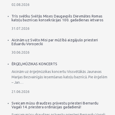
02.08.2026
Trīs svētku Svētās Mises Daugavpils Dievmātes Romas
katoļu baznīcas konsekrācijas 100. gadadienas ietvaros
31.07.2026
Aicinām uz Svēto Misi par mūžībā aizgājušo priesteri
Eduardu Voroņecki
30.06.2026
ĒRĢEĻMŪZIKAS KONCERTS
Aicinām uz ērģeļmūzikas koncertu Vissvētākās Jaunavas
Marijas Bezvainīgās Ieņemšanas katoļu baznīcā. Pie ērģelēm
– Jan…
21.06.2026
Sveicam mūsu draudzes prāvestu priesteri Bernardu
Vagali 14. priestera ordinācijas gadadienā!
Sveicam mūsu draudzes prāvestu priesteri Bernardu Vagali