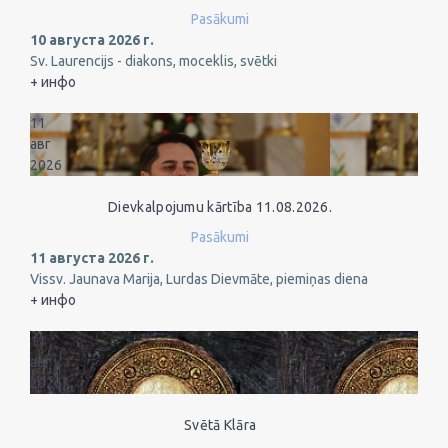
Pasākumi
10 августа 2026 г.
Sv. Laurencijs - diakons, moceklis, svētki
+ инфо
11
авг
2026
Dievkalpojumu kārtība 11.08.2026.
Pasākumi
11 августа 2026 г.
Vissv. Jaunava Marija, Lurdas Dievmāte, piemiņas diena
+ инфо
11
авг
2026
Svētā Klāra