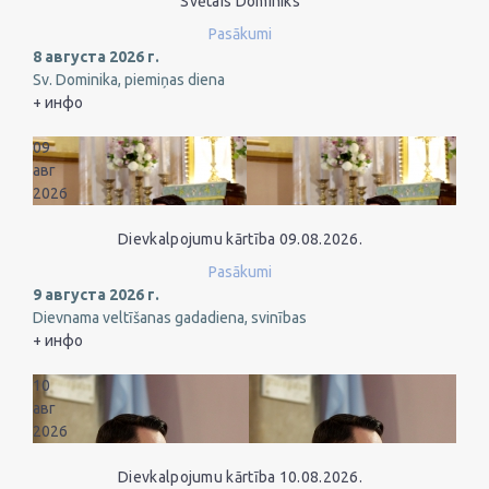
Svētais Dominiks
Pasākumi
8 августа 2026 г.
Sv. Dominika, piemiņas diena
+ инфо
09
авг
2026
Dievkalpojumu kārtība 09.08.2026.
Pasākumi
9 августа 2026 г.
Dievnama veltīšanas gadadiena, svinības
+ инфо
10
авг
2026
Dievkalpojumu kārtība 10.08.2026.