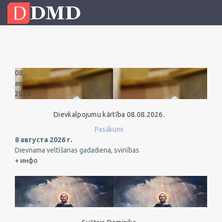
08
авг
2026
Dievkalpojumu kārtība 08.08.2026.
Pasākumi
8 августа 2026 г.
Dievnama veltīšanas gadadiena, svinības
+ инфо
08
авг
2026