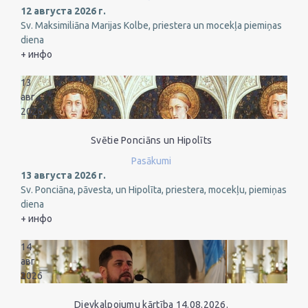
12 августа 2026 г.
Sv. Maksimiliāna Marijas Kolbe, priestera un mocekļa piemiņas
diena
+ инфо
13
авг
2026
Svētie Ponciāns un Hipolīts
Pasākumi
13 августа 2026 г.
Sv. Ponciāna, pāvesta, un Hipolīta, priestera, mocekļu, piemiņas
diena
+ инфо
14
авг
2026
Dievkalpojumu kārtība 14.08.2026.