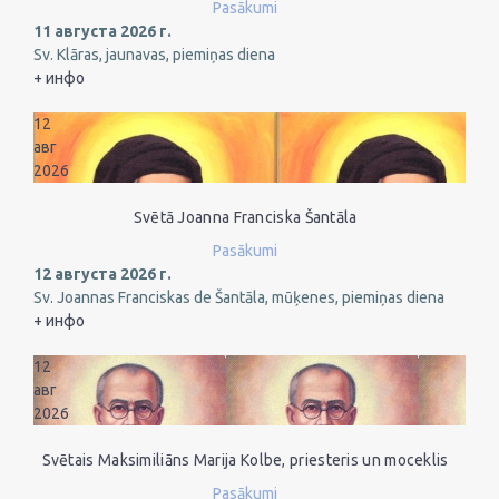
Pasākumi
11 августа 2026 г.
Sv. Klāras, jaunavas, piemiņas diena
+ инфо
12
авг
2026
Svētā Joanna Franciska Šantāla
Pasākumi
12 августа 2026 г.
Sv. Joannas Franciskas de Šantāla, mūķenes, piemiņas diena
+ инфо
12
авг
2026
Svētais Maksimiliāns Marija Kolbe, priesteris un moceklis
Pasākumi