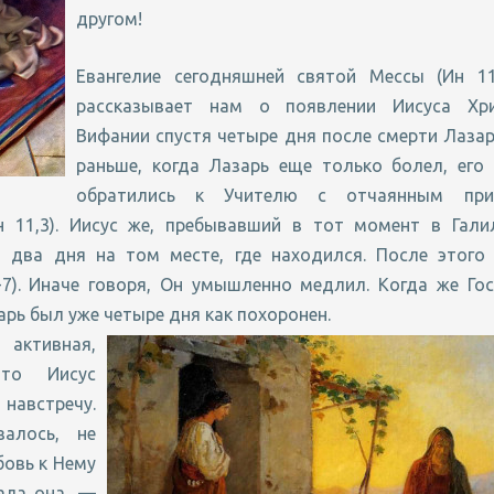
другом!
Евангелие сегодняшней святой Мессы (Ин 11,
рассказывает нам о появлении Иисуса Хр
Вифании спустя четыре дня после смерти Лазар
раньше, когда Лазарь еще только болел, его
обратились к Учителю с отчаянным при
н 11,3). Иисус же, пребывавший в тот момент в Галил
л два дня на том месте, где находился. После этого 
-7). Иначе говоря, Он умышленно медлил. Когда же Го
арь был уже четыре дня как похоронен.
активная,
то Иисус
навстречу.
алось, не
бовь к Нему
ала она, —