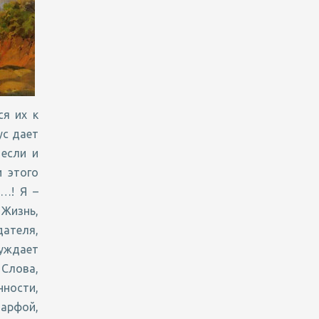
ся их к
ус дает
 если и
и этого
Я…! Я –
 Жизнь,
дателя,
уждает
Слова,
ности,
арфой,