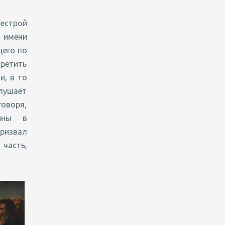
сестрой
 имени
щего по
ретить
и, в то
слушает
оворя,
ины в
призвал
 часть,