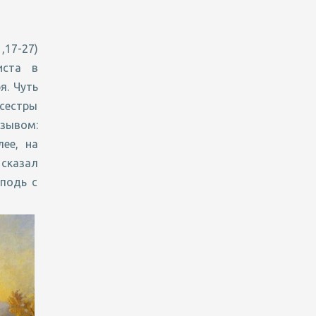
17-27)
иста в
я. Чуть
 сестры
зывом:
ее, на
сказал
сподь с