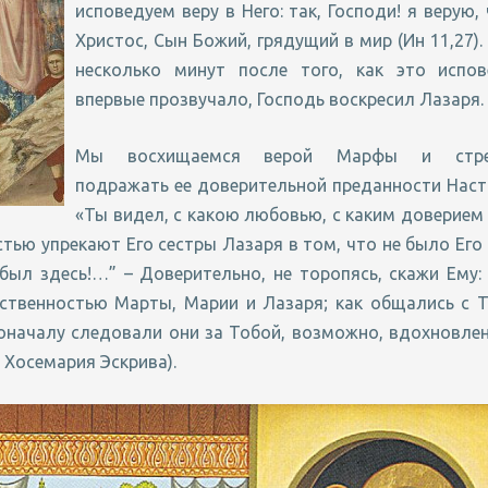
исповедуем веру в Него: так, Господи! я верую,
Христос, Сын Божий, грядущий в мир (Ин 11,27).
несколько минут после того, как это испов
впервые прозвучало, Господь воскресил Лазаря.
Мы восхищаемся верой Марфы и стре
подражать ее доверительной преданности Наст
«Ты видел, с какою любовью, с каким доверием
тью упрекают Его сестры Лазаря в том, что не было Его
ыл здесь!…” – Доверительно, не торопясь, скажи Ему:
ственностью Марты, Марии и Лазаря; как общались с Т
оначалу следовали они за Тобой, возможно, вдохновле
Хосемария Эскрива).