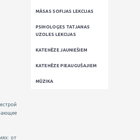
MĀSAS SOFIJAS LEKCIJAS
PSIHOLOĢES TATJANAS
UZOLES LEKCIJAS
KATEHĒZE JAUNIEŠIEM
KATEHĒZE PIEAUGUŠAJIEM
MŪZIKA
сестрой
чающее
ях: от