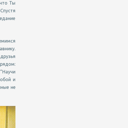
 что Ты
 Спустя
едание
мимся
авнику.
 друзья
 рядом:
 ”Научи
обой и
нные не