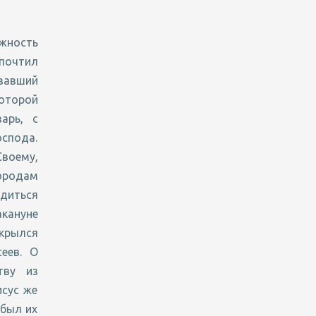
жность
 почтил
вавший
оторой
арь, с
оспода.
воему,
ородам
одиться
акануне
укрылся
еев. О
тву из
исус же
 был их