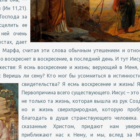
(Ин 11,21).
Господа за
сцелить ее
 ней очень
стах, дает
. Марфа, считая эти слова обычным утешением и отно
 воскреснет в воскресение, в последний день. И тут Иис
естве: Я есмь воскресение и жизнь; верующий в Меня,
: Веришь ли сему? Кто мог бы усомниться в истинност
свидетельства? Я есмь воскресение и жизнь! 
Первопричина всего существующего. Иисус – это
не только та жизнь, которая вышла из рук Соз
но и жизнь сверхприродная, которую проб
благодать в душе странствующего человека. 
сказанные Христом, придают нам уверен
приближают нас к Нему, и мы, вслед за М