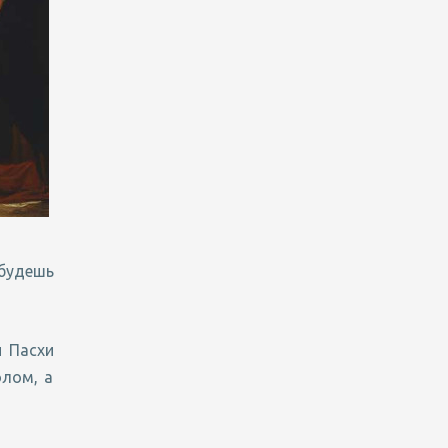
 будешь
й Пасхи
олом, а