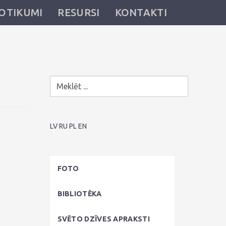
OTIKUMI
RESURSI
KONTAKTI
LV
RU
PL
EN
FOTO
BIBLIOTĒKA
SVĒTO DZĪVES APRAKSTI