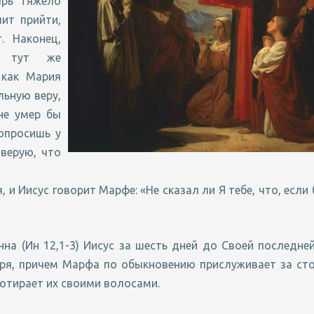
арь тяжело
ит прийти,
. Наконец,
а тут же
 как Мария
ьную веру,
не умер бы
попросишь у
 верую, что
и Иисус говорит Марфе: «Не сказал ли Я тебе, что, если
на (Ин 12,1-3) Иисус за шесть дней до Своей последне
ря, причем Марфа по обыкновению прислуживает за ст
отирает их своими волосами.