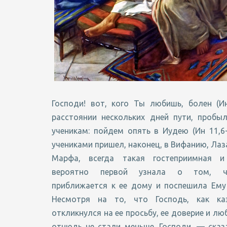
Господи! вот, кого Ты любишь, болен (И
расстоянии нескольких дней пути, пробы
ученикам: пойдем опять в Иудею (Ин 11,6
учениками пришел, наконец, в Вифанию, Лаз
Марфа, всегда такая гостеприимная и 
вероятно первой узнала о том, ч
приближается к ее дому и поспешила Ему 
Несмотря на то, что Господь, как каз
откликнулся на ее просьбу, ее доверие и лю
отнюдь не стали меньше. Господи, — сказ