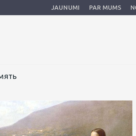
JAUNUMI
PAR MUMS
N
амять