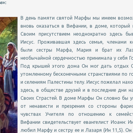
м»:
В день памяти святой Марфы мы имеем возмо
вновь оказаться в Вифании, в доме, который
Своим присутствием неоднократно здесь бы
Иисус. Проживавшая здесь семья, членами к
были сестры Марфа, Мария и брат их Лаз
необычайной сердечностью принимала у себя Г
Под крышей этого дома Он мог дать отдых С
утомленному бесконечными странствиями по г
и селениям Палестины телу. Иисус пожелал нах
здесь, в обществе друзей и в последние дни н
Своих Страстей. В доме Марфы Он словно бы 
от ненависти и презрения со стороны фарис
чувствах Учителя по отношению к семейс
Вифании свидетельствует евангелист Иоанн: И
любил Марфу и сестру ее и Лазаря (Ин 11,5). Он