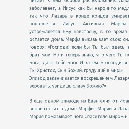
питает к ним особое расположение. Лаз
заболевает, а Иисус как бы нарочито медл
так что Лазарь в конце концов умирает
появляется Иисус. Активная Марф
устремляется Ему навстречу, в то время
остается дома. Марфа выказывает свою сил
говоря: «Господи! если бы Ты был здесь, 
брат мой. Но и теперь знаю, что чего Ты 
Бога, даст Тебе Бог». И затем: «Господи! я
Ты Христос, Сын Божий, грядущий в мир!»
Эпизод заканчивается воскрешением Лазаря, 
веровать, увидишь славу Божию?»
В еще одном эпизоде из Евангелия от Иоан
вновь гостит в доме Марфы, Марии и Лаза
Мария помазывает ноги Спасителя миром и 