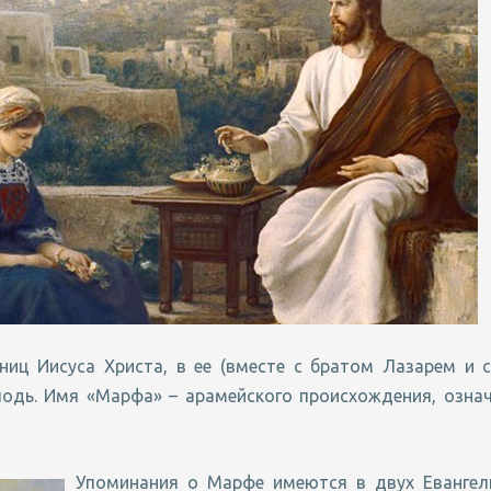
ниц Иисуса Христа, в ее (вместе с братом Лазарем и 
подь. Имя «Марфа» – арамейского происхождения, озна
Упоминания о Марфе имеются в двух Евангели