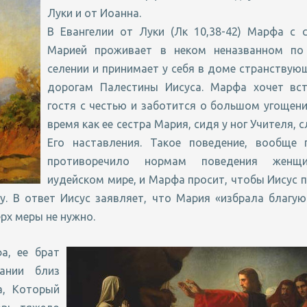
Луки и от Иоанна.
В Евангелии от Луки (Лк 10,38-42) Марфа с 
Марией проживает в неком неназванном по
селении и принимает у себя в доме странствую
дорогам Палестины Иисуса. Марфа хочет вст
гостя с честью и заботится о большом угощени
время как ее сестра Мария, сидя у ног Учителя, 
Его наставления. Такое поведение, вообще г
противоречило нормам поведения женщ
иудейском мире, и Марфа просит, чтобы Иисус 
у. В ответ Иисус заявляет, что Мария «избрала благую
ерх меры не нужно.
а, ее брат
ании близ
а, Который