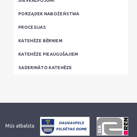
DIEVKALPOJUMI
PORZĄDEK NABOŻEŃSTWA
PROCESIJAS
KATEHĒZE BĒRNIEM
KATEHĒZE PIEAUGUŠAJIEM
SADERINĀTO KATEHĒZE
Mūs atbalsta
: