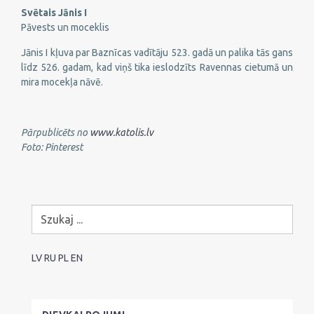
Svētais Jānis I
Pāvests un moceklis
Jānis I kļuva par Baznīcas vadītāju 523. gadā un palika tās gans
līdz 526. gadam, kad viņš tika ieslodzīts Ravennas cietumā un
mira mocekļa nāvē.
Pārpublicēts no
www.katolis.lv
Foto: Pinterest
LV
RU
PL
EN