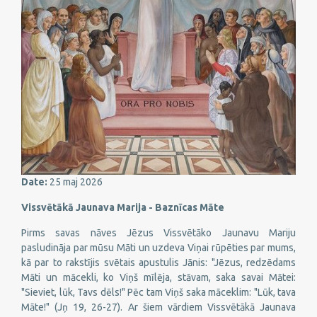
Date:
25 maj 2026
Vissvētākā Jaunava Marija - Baznīcas Māte
Pirms savas nāves Jēzus Vissvētāko Jaunavu Mariju
pasludināja par mūsu Māti un uzdeva Viņai rūpēties par mums,
kā par to rakstījis svētais apustulis Jānis: "Jēzus, redzēdams
Māti un mācekli, ko Viņš mīlēja, stāvam, saka savai Mātei:
"Sieviet, lūk, Tavs dēls!" Pēc tam Viņš saka māceklim: "Lūk, tava
Māte!" (Jņ 19, 26-27). Ar šiem vārdiem Vissvētākā Jaunava