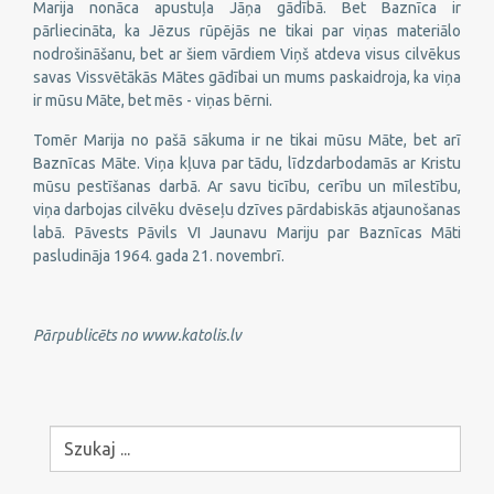
Marija nonāca apustuļa Jāņa gādībā. Bet Baznīca ir
pārliecināta, ka Jēzus rūpējās ne tikai par viņas materiālo
nodrošināšanu, bet ar šiem vārdiem Viņš atdeva visus cilvēkus
savas Vissvētākās Mātes gādībai un mums paskaidroja, ka viņa
ir mūsu Māte, bet mēs - viņas bērni.
Tomēr Marija no pašā sākuma ir ne tikai mūsu Māte, bet arī
Baznīcas Māte. Viņa kļuva par tādu, līdzdarbodamās ar Kristu
mūsu pestīšanas darbā. Ar savu ticību, cerību un mīlestību,
viņa darbojas cilvēku dvēseļu dzīves pārdabiskās atjaunošanas
labā. Pāvests Pāvils VI Jaunavu Mariju par Baznīcas Māti
pasludināja 1964. gada 21. novembrī.
Pārpublicēts no www.katolis.lv