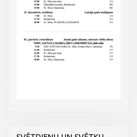
SVĒTDIENU UN SVĒTKU